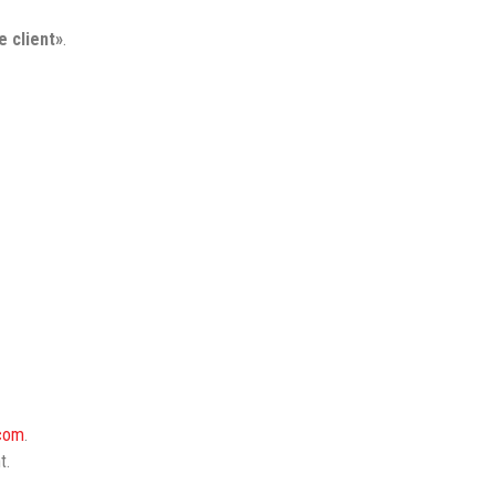
 client»
.
.com
.
t.