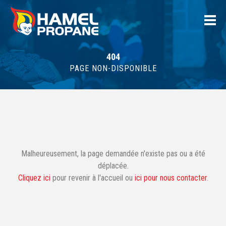
404
PAGE NON-DISPONIBLE
Malheureusement, la page demandée n'existe pas ou a été
déplacée.
Cliquez ici
pour revenir à l'accueil ou
ici pour nous contacter
.